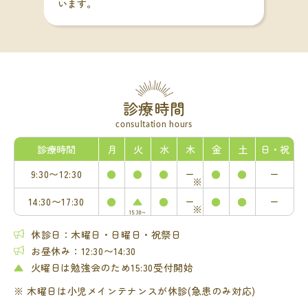
います。
診療時間
consultation hours
診療時間
月
火
水
木
金
土
日・祝
9:30〜
12:30
●
●
●
ー
●
●
ー
※
14:30〜
17:30
●
▲
●
ー
●
●
ー
※
15:30〜
休診日：木曜日・日曜日・祝祭日
お昼休み：12:30〜14:30
▲
火曜日は勉強会のため15:30受付開始
※
木曜日は小児メインテナンスが休診(急患のみ対応)