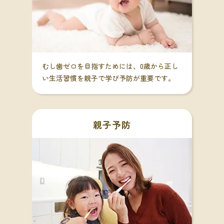
お問い合わせ
予約のお電話はこちらから
0282-27-3737
tel.
むし歯ゼロを目指すためには、0歳から正し
（受付時間：9:00-17:30）
い生活習慣を親子で学び予防が重要です。
〒328-0111
栃木県栃木市都賀町家中2408
親子予防